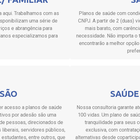
a aqui. Trabalhamos com as
Planos de saúde com condiç
sponibilizam uma série de
CNPJ. A partir de 2 (duas) v
viços e abrangência para
mais barato, com carênci
 planos especializamos para
necessidade. Não importa o 
encontrarão a melhor opção 
prefe
ESÃO
SAÚDE
er acesso a planos de saúde
Nossa consultoria garante at
tivos por adesão são uma
100 vidas. Um plano de saúd
 de pessoas, direcionados de
tranquilidade para seus 
liberais, servidores públicos,
exclusiva, com contrataç
, estudantes, entre outros, que
alternativas desde copartici