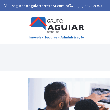
seguros@aguiarcorretora.com.br
(19) 3829-9940