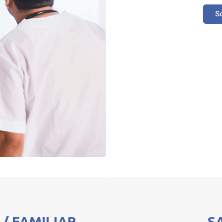
S
L/ FAMILIAR
S