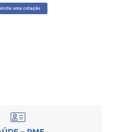
olicite uma cotação
AÚDE – PME